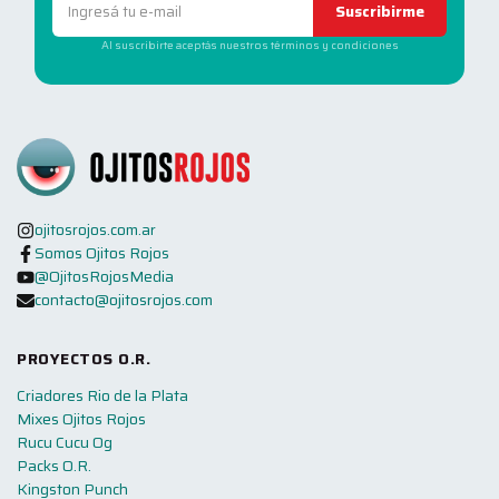
Suscribirme
Al suscribirte aceptás nuestros términos y condiciones
ojitosrojos.com.ar
Somos Ojitos Rojos
@OjitosRojosMedia
contacto@ojitosrojos.com
PROYECTOS O.R.
Criadores Rio de la Plata
Mixes Ojitos Rojos
Rucu Cucu Og
Packs O.R.
Kingston Punch