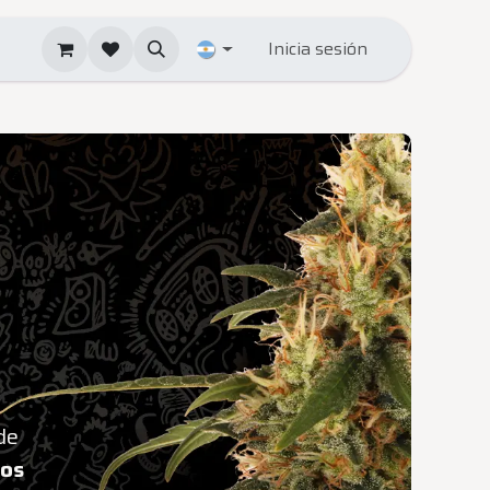
Inicia sesión
de
tos