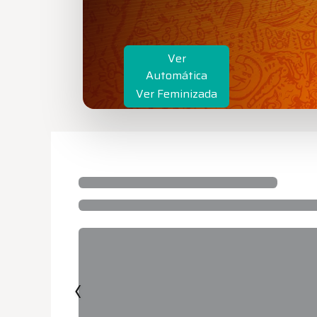
Ver
Automática
Ver Feminizada
‹