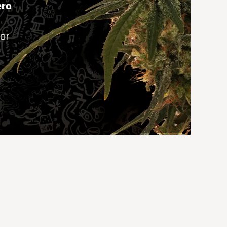
ero
or