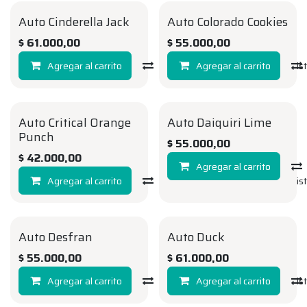
Auto Cinderella Jack
Auto Colorado Cookies
AUTO
AUTO
$
61.000,00
$
55.000,00
Agregar al carrito
Compara
Agregar al carrito
Agregar a la li
Auto Critical Orange
Auto Daiquiri Lime
AUTO
AUTO
Punch
$
55.000,00
$
42.000,00
Agregar al carrito
Agregar al carrito
Compara
Agregar a la li
Auto Desfran
Auto Duck
AUTO
AUTO
$
55.000,00
$
61.000,00
Agregar al carrito
Compara
Agregar al carrito
Agregar a la li