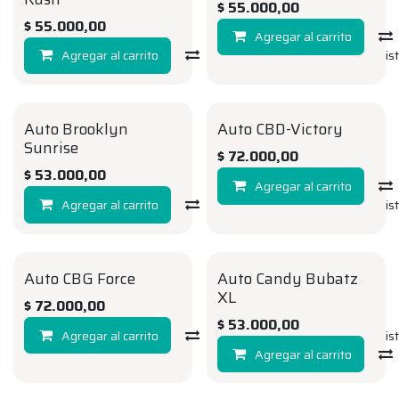
$
55.000,00
$
55.000,00
Agregar al carrito
Agregar al carrito
Compara
Agregar a la li
Auto Brooklyn
Auto CBD-Victory
AUTO
AUTO
Sunrise
$
72.000,00
$
53.000,00
Agregar al carrito
Agregar al carrito
Compara
Agregar a la li
Auto CBG Force
Auto Candy Bubatz
AUTO
AUTO
XL
$
72.000,00
$
53.000,00
Agregar al carrito
Compara
Agregar a la li
Agregar al carrito