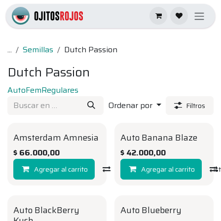
Ir al contenido
...
Semillas
Dutch Passion
Dutch Passion
Auto
Fem
Regulares
Ordenar por
Filtros
Amsterdam Amnesia
Auto Banana Blaze
FEM
AUTO
$
66.000,00
$
42.000,00
Agregar al carrito
Compara
Agregar al carrito
Agregar a la li
Auto BlackBerry
Auto Blueberry
AUTO
AUTO
Kush