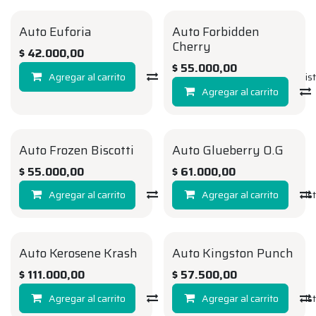
Auto Euforia
Auto Forbidden
AUTO
AUTO
Cherry
$
42.000,00
$
55.000,00
Agregar al carrito
Compara
Agregar a la li
Agregar al carrito
Auto Frozen Biscotti
Auto Glueberry O.G
AUTO
AUTO
$
55.000,00
$
61.000,00
Agregar al carrito
Compara
Agregar al carrito
Agregar a la li
Auto Kerosene Krash
Auto Kingston Punch
AUTO
AUTO
$
111.000,00
$
57.500,00
Agregar al carrito
Compara
Agregar al carrito
Agregar a la li