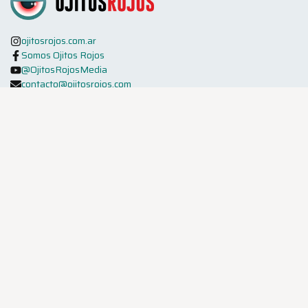
ojitosrojos.com.ar
Somos Ojitos Rojos
@OjitosRojosMedia
contacto@ojitosrojos.com
PROYECTOS O.R.
Criadores Rio de la Plata
Mixes Ojitos Rojos
Rucu Cucu Og
Packs O.R.
Kingston Punch
BANCOS INTERNACIONALES
Dutch Passion
Super Sativa Seed Club
Seedstockers
Seedstockers Superior