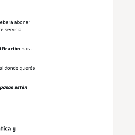
 deberá abonar
e servicio
ificación
para:
sal donde querés
 pasos estén
tica y