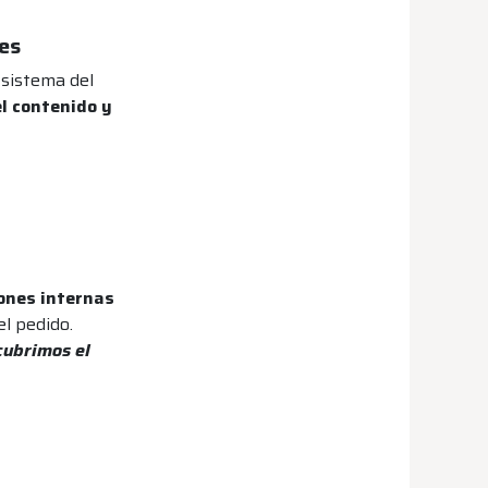
nes
 sistema del
el contenido y
iones internas
el pedido.
cubrimos el