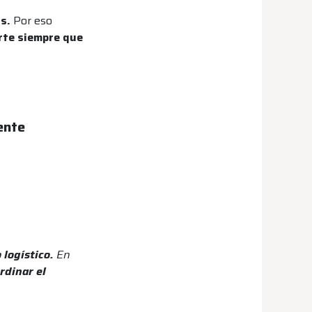
as.
Por eso
te siempre que
ente
 logístico.
En
rdinar el