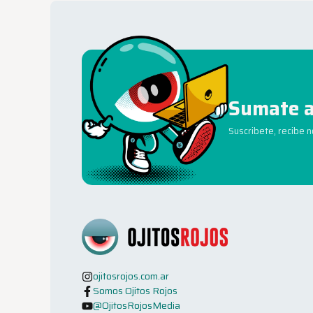
Sumate a
Suscribete, recibe 
ojitosrojos.com.ar
Somos Ojitos Rojos
@OjitosRojosMedia