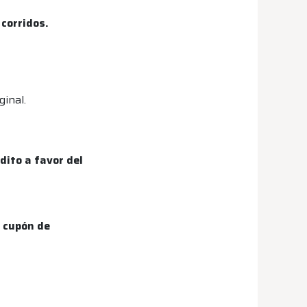
corridos.
ginal.
dito a favor del
n cupón de