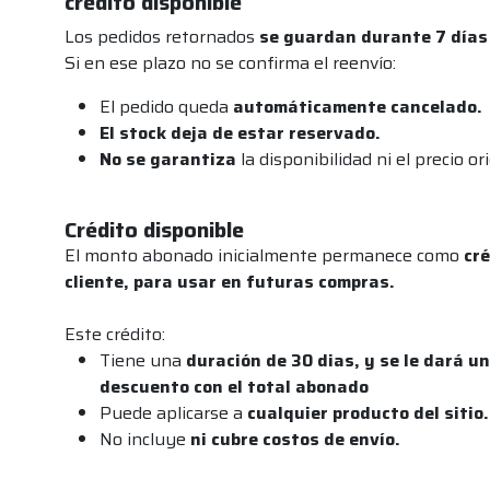
crédito disponible
Los pedidos retornados
se guardan durante 7 días 
Si en ese plazo no se confirma el reenvío:
El pedido queda
automáticamente cancelado.
El stock deja de estar reservado.
No se garantiza
la disponibilidad ni el precio ori
Crédito disponible
El monto abonado inicialmente permanece como
cré
cliente, para usar en futuras compras.
Este crédito:
Tiene una
duración de 30 dias, y se le dará u
descuento con el total abonado
Puede aplicarse a
cualquier producto del sitio.
No incluye
ni cubre costos de envío.