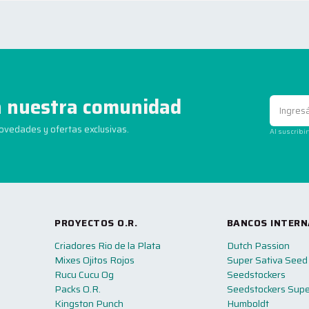
 nuestra comunidad
novedades y ofertas exclusivas.
Al suscribi
PROYECTOS O.R.
BANCOS INTERN
Criadores Rio de la Plata
Dutch Passion
Mixes Ojitos Rojos
Super Sativa Seed
Rucu Cucu Og
Seedstockers
Packs O.R.
Seedstockers Supe
Kingston Punch
Humboldt