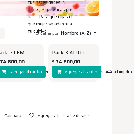
tus necesidades. 4
packs, 2 genéticas por
pack. Para que elijas el
que mejor se adapte a
tu cultivo.
Nombre (A-Z)
Ordenar por:
ack 2 FEM
Pack 3 AUTO
$
74.800,00
$
74.800,00
Compara
Agregar al carrito
Agregar a la lista de deseos
Compara
Agregar al carrito
Agregar a la lista de
Compara
Compara
Agregar a la lista de deseos