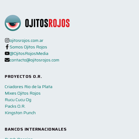
ojitosrojos.com.ar
Somos Ojitos Rojos
@OjitosRojosMedia
contacto@ojitosrojos.com
PROYECTOS O.R.
Criadores Rio de la Plata
Mixes Ojitos Rojos
Rucu Cucu Og
Packs O.R.
Kingston Punch
BANCOS INTERNACIONALES