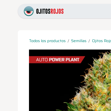
Ir al contenido
Inicio
Catálogo
Pr
Todos los productos
Semillas
Ojitos Roj