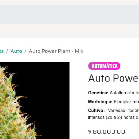
omociones
Contacto
os
Auto
Auto Power Plant - Mix
Auto Power
Genética:
Autoflorecient
Morfología:
Ejemplar rob
Cultivo:
Variedad todo
intensos (20 a 24 horas di
$
80.000,00