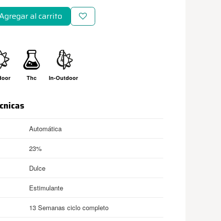
Agregar al carrito
door
Thc
In-Outdoor
cnicas
Automática
23%
Dulce
Estimulante
13 Semanas ciclo completo