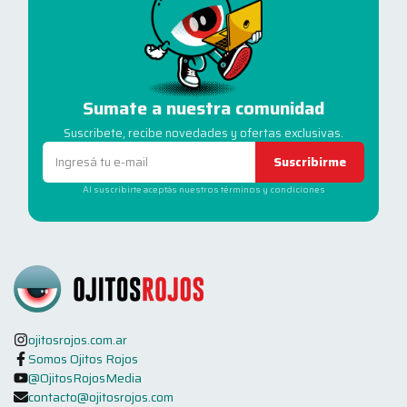
Sumate a nuestra comunidad
Suscribete, recibe novedades y ofertas exclusivas.
Suscribirme
Al suscribirte aceptás nuestros términos y condiciones
ojitosrojos.com.ar
Somos Ojitos Rojos
@OjitosRojosMedia
contacto@ojitosrojos.com