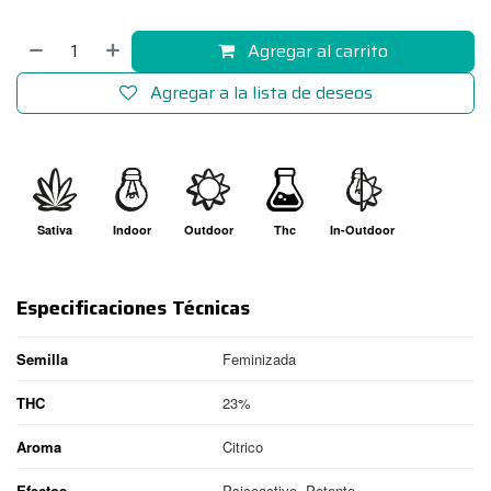
Agregar al carrito
Agregar a la lista de deseos
Sativa
Indoor
Outdoor
Thc
In-Outdoor
Especificaciones Técnicas
Semilla
Feminizada
THC
23%
Aroma
Citrico
Efectos
Psicoactivo, Potente