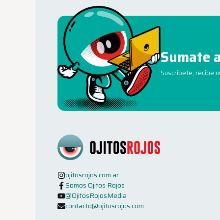
Sumate a
Suscribete, recibe 
ojitosrojos.com.ar
Somos Ojitos Rojos
@OjitosRojosMedia
contacto@ojitosrojos.com