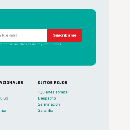
Suscribirme
rte aceptás nuestros términos y condiciones
ACIONALES
OJITOS ROJOS
¿Quiénes somos?
 Club
Despacho
Germinación
rior
Garantía