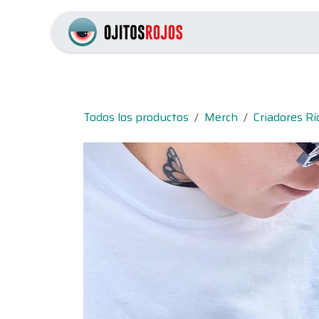
Ir al contenido
Inicio
Catálogo
Pr
Todos los productos
Merch
Criadores Rí