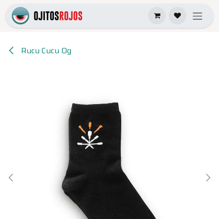
Ir al contenido
Rucu Cucu Og