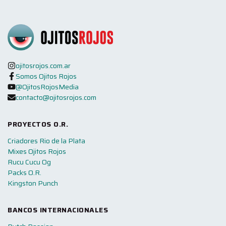
ojitosrojos.com.ar
Somos Ojitos Rojos
@OjitosRojosMedia
contacto@ojitosrojos.com
PROYECTOS O.R.
Criadores Rio de la Plata
Mixes Ojitos Rojos
Rucu Cucu Og
Packs O.R.
Kingston Punch
BANCOS INTERNACIONALES