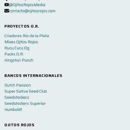
@OjitosRojosMedia
contacto@ojitosrojos.com
PROYECTOS O.R.
Criadores Rio de la Plata
Mixes Ojitos Rojos
Rucu Cucu Og
Packs O.R.
Kingston Punch
BANCOS INTERNACIONALES
Dutch Passion
Super Sativa Seed Club
Seedstockers
Seedstockers Superior
Humboldt
OJITOS ROJOS