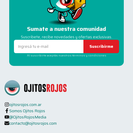
Sumate a nuestra comunidad
Suscribete, recibe novedades y ofertas exclusivas.
Suscribirme
Al suscribirte aceptás nuestros términos y condiciones
ojitosrojos.com.ar
Somos Ojitos Rojos
@OjitosRojosMedia
contacto@ojitosrojos.com