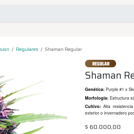
omociones
Contacto
sion
Regulares
Shaman Regular
Shaman Re
Genética:
Purple #1 x Sk
Morfología:
Estructura sa
Cultivo:
Alta resistenci
exterior o invernadero por
$
60.000,00