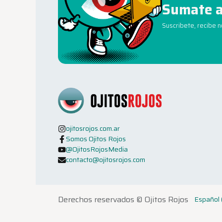
Sumate a
Suscribete, recibe 
ojitosrojos.com.ar
Somos Ojitos Rojos
@OjitosRojosMedia
contacto@ojitosrojos.com
Derechos reservados ©
Ojitos Rojos
Español 