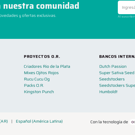
 nuestra comunidad
novedades y ofertas exclusivas.
Al suscribi
PROYECTOS O.R.
BANCOS INTERN
Criadores Rio de la Plata
Dutch Passion
Mixes Ojitos Rojos
Super Sativa Seed
Rucu Cucu Og
Seedstockers
Packs O.R.
Seedstockers Supe
Kingston Punch
Humboldt
(AR)
|
Español (América Latina)
Con la tecnología de