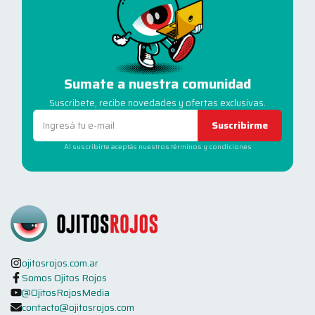
Sumate a nuestra comunidad
Suscribete, recibe novedades y ofertas exclusivas.
Suscribirme
Al suscribirte aceptás nuestros términos y condiciones
ojitosrojos.com.ar
Somos Ojitos Rojos
@OjitosRojosMedia
contacto@ojitosrojos.com