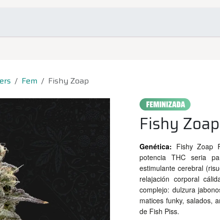
omociones
Contacto
ers
Fem
Fishy Zoap
Fishy Zoap
Genética:
Fishy Zoap F
potencia THC seria par
estimulante cerebral (ris
relajación corporal cálid
complejo: dulzura jabonos
matices funky, salados, 
de Fish Piss.