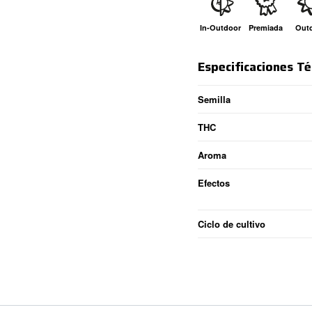
In-Outdoor
Premiada
Out
Especificaciones Té
Semilla
THC
Aroma
Efectos
Ciclo de cultivo