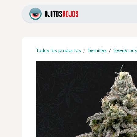
Ir al contenido
Inicio
Catálogo
Pr
Todos los productos
Semillas
Seedstock