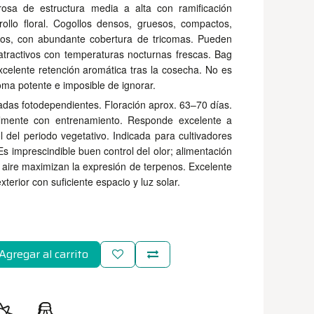
rosa de estructura media a alta con ramificación
rollo floral. Cogollos densos, gruesos, compactos,
os, con abundante cobertura de tricomas. Pueden
atractivos con temperaturas nocturnas frescas. Bag
xcelente retención aromática tras la cosecha. No es
oma potente e imposible de ignorar.
adas fotodependientes. Floración aprox. 63–70 días.
almente con entrenamiento. Responde excelente a
 del periodo vegetativo. Indicada para cultivadores
Es imprescindible buen control del olor; alimentación
 aire maximizan la expresión de terpenos. Excelente
xterior con suficiente espacio y luz solar.
Agregar al carrito