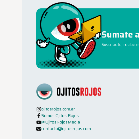
Sumate a
Suscribete, recibe 
ojitosrojos.com.ar
Somos Ojitos Rojos
@OjitosRojosMedia
contacto@ojitosrojos.com