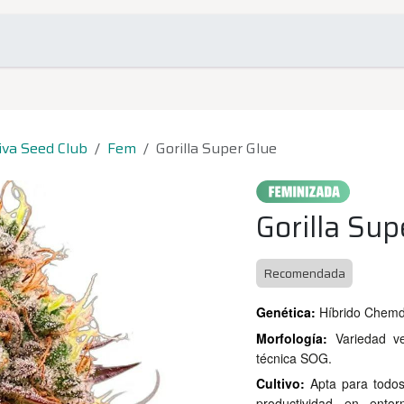
omociones
Contacto
iva Seed Club
Fem
Gorilla Super Glue
Gorilla Sup
Recomendada
Genética:
Híbrido Chemda
Morfología:
Variedad v
técnica SOG.
Cultivo:
Apta para todos
productividad en entor