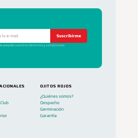
Suscribirme
rte aceptás nuestros términos y condiciones
ACIONALES
OJITOS ROJOS
¿Quiénes somos?
 Club
Despacho
Germinación
rior
Garantía