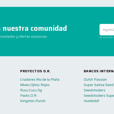
 nuestra comunidad
novedades y ofertas exclusivas.
Al suscribi
PROYECTOS O.R.
BANCOS INTERN
Criadores Rio de la Plata
Dutch Passion
Mixes Ojitos Rojos
Super Sativa Seed
Rucu Cucu Og
Seedstockers
Packs O.R.
Seedstockers Supe
Kingston Punch
Humboldt