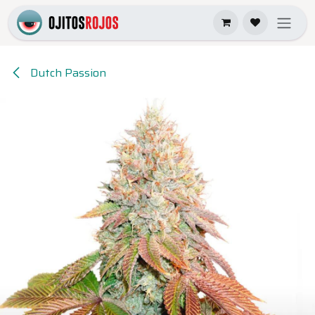
Ir al contenido
Dutch Passion