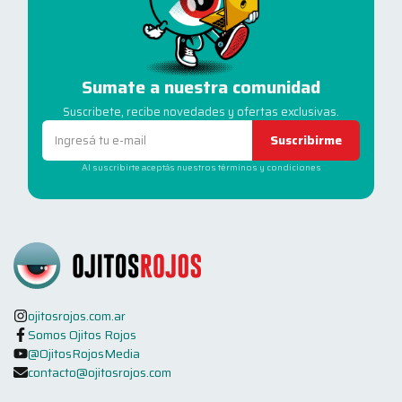
Sumate a nuestra comunidad
Suscribete, recibe novedades y ofertas exclusivas.
Suscribirme
Al suscribirte aceptás nuestros términos y condiciones
ojitosrojos.com.ar
Somos Ojitos Rojos
@OjitosRojosMedia
contacto@ojitosrojos.com