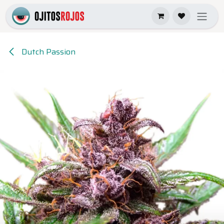
Ir al contenido
Dutch Passion