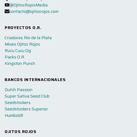
@OjitosRojosMedia
contacto@ojitosrojos.com
PROYECTOS O.R.
Criadores Rio de la Plata
Mixes Ojitos Rojos
Rucu Cucu Og
Packs O.R.
Kingston Punch
BANCOS INTERNACIONALES
Dutch Passion
Super Sativa Seed Club
Seedstockers
Seedstockers Superior
Humboldt
OJITOS ROJOS