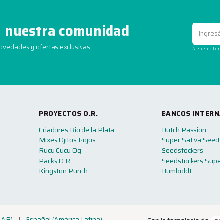
 nuestra comunidad
novedades y ofertas exclusivas.
Al suscribi
PROYECTOS O.R.
BANCOS INTERN
Criadores Rio de la Plata
Dutch Passion
Mixes Ojitos Rojos
Super Sativa Seed
Rucu Cucu Og
Seedstockers
Packs O.R.
Seedstockers Supe
Kingston Punch
Humboldt
(AR)
|
Español (América Latina)