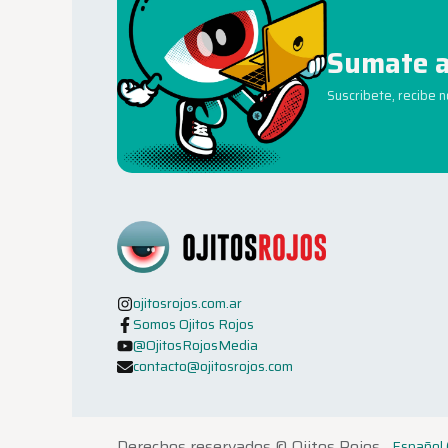
Sumate a
Suscribete, recibe 
ojitosrojos.com.ar
Somos Ojitos Rojos
@OjitosRojosMedia
contacto@ojitosrojos.com
Derechos reservados ©
Ojitos Rojos
Español 