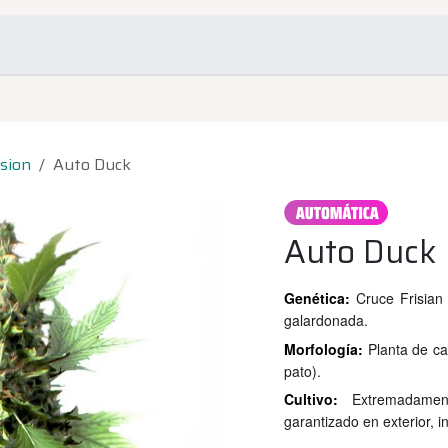
omociones
Contacto
sion
Auto Duck
Auto Duck
Genética:
Cruce Frisian
galardonada.
Morfología:
Planta de ca
pato).
Cultivo:
Extremadamen
garantizado en exterior, i