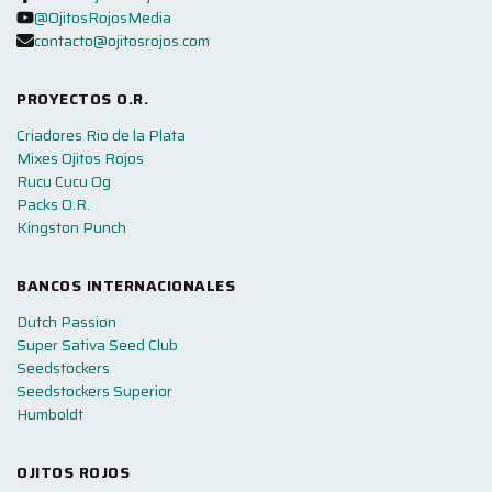
@OjitosRojosMedia
contacto@ojitosrojos.com
PROYECTOS O.R.
Criadores Rio de la Plata
Mixes Ojitos Rojos
Rucu Cucu Og
Packs O.R.
Kingston Punch
BANCOS INTERNACIONALES
Dutch Passion
Super Sativa Seed Club
Seedstockers
Seedstockers Superior
Humboldt
OJITOS ROJOS