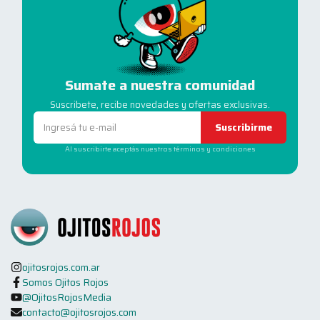
Sumate a nuestra comunidad
Suscribete, recibe novedades y ofertas exclusivas.
Suscribirme
Al suscribirte aceptás nuestros términos y condiciones
ojitosrojos.com.ar
Somos Ojitos Rojos
@OjitosRojosMedia
contacto@ojitosrojos.com