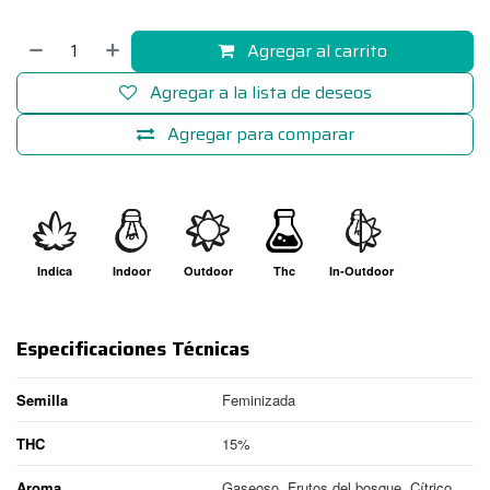
Agregar al carrito
Agregar a la lista de deseos
Agregar para comparar
Indica
Indoor
Outdoor
Thc
In-Outdoor
Especificaciones Técnicas
Semilla
Feminizada
THC
15%
Aroma
Gaseoso, Frutos del bosque, Cítrico