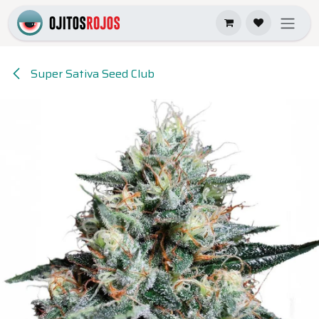
Ir al contenido
Super Sativa Seed Club