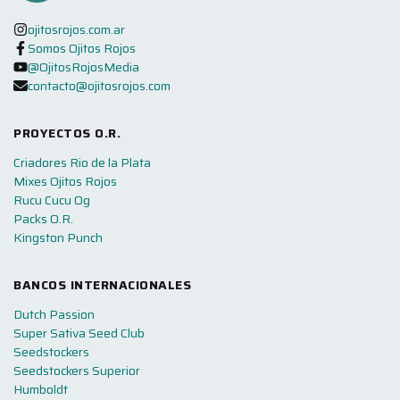
ojitosrojos.com.ar
Somos Ojitos Rojos
@OjitosRojosMedia
contacto@ojitosrojos.com
PROYECTOS O.R.
Criadores Rio de la Plata
Mixes Ojitos Rojos
Rucu Cucu Og
Packs O.R.
Kingston Punch
BANCOS INTERNACIONALES
Dutch Passion
Super Sativa Seed Club
Seedstockers
Seedstockers Superior
Humboldt