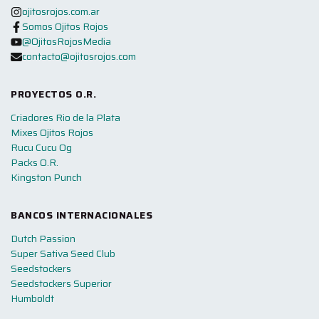
ojitosrojos.com.ar
Somos Ojitos Rojos
@OjitosRojosMedia
contacto@ojitosrojos.com
PROYECTOS O.R.
Criadores Rio de la Plata
Mixes Ojitos Rojos
Rucu Cucu Og
Packs O.R.
Kingston Punch
BANCOS INTERNACIONALES
Dutch Passion
Super Sativa Seed Club
Seedstockers
Seedstockers Superior
Humboldt