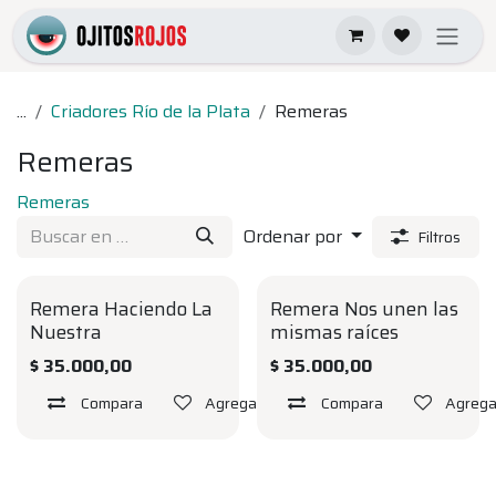
Ir al contenido
...
Criadores Río de la Plata
Remeras
Remeras
Remeras
Ordenar por
Filtros
Remera Haciendo La
Remera Nos unen las
Nuestra
mismas raíces
$
35.000,00
$
35.000,00
Compara
Agregar a la lista de deseos
Compara
Agregar