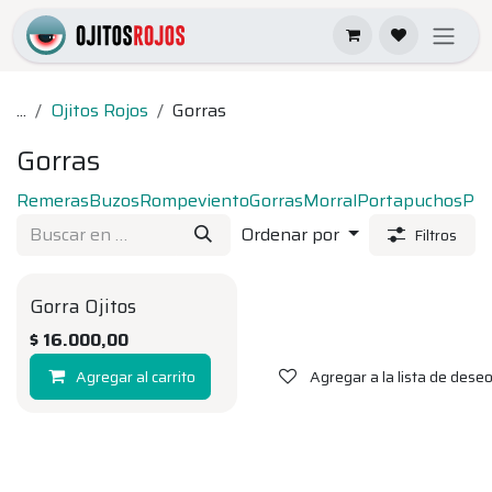
Ir al contenido
...
Ojitos Rojos
Gorras
Gorras
Remeras
Buzos
Rompeviento
Gorras
Morral
Portapuchos
Pic
Ordenar por
Filtros
Gorra Ojitos
$
16.000,00
Agregar al carrito
Agregar a la lista de dese