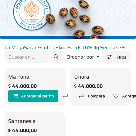
La Maga
Satan&Co
Old Skool
Seeds UY
Billy Seeds
1439
Ordenar por
Filtros
Matrona
Onora
FEM
FEM
$
44.000,00
$
44.000,00
Agregar al carrito
Compara
Compara
Agregar a la li
Agregar
Santanesia
FEM
$
44.000,00