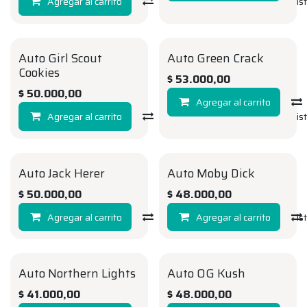
Agregar al carrito
Compara
Agregar a la li
Auto Girl Scout
Auto Green Crack
AUTO
AUTO
Cookies
$
53.000,00
$
50.000,00
Agregar al carrito
Agregar al carrito
Compara
Agregar a la li
Auto Jack Herer
Auto Moby Dick
AUTO
AUTO
$
50.000,00
$
48.000,00
Agregar al carrito
Compara
Agregar al carrito
Agregar a la li
Auto Northern Lights
Auto OG Kush
AUTO
AUTO
$
41.000,00
$
48.000,00