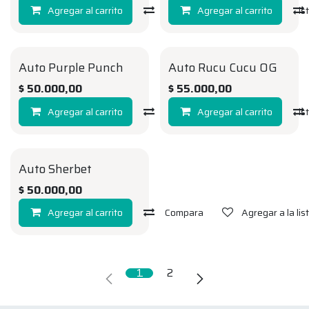
Agregar al carrito
Compara
Agregar al carrito
Agregar a la li
Auto Purple Punch
Auto Rucu Cucu OG
AUTO
AUTO
$
50.000,00
$
55.000,00
Agregar al carrito
Compara
Agregar al carrito
Agregar a la li
Auto Sherbet
AUTO
$
50.000,00
Agregar al carrito
Compara
Agregar a la li
1
2