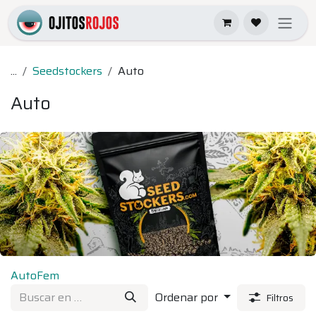
Ir al contenido
...
Seedstockers
Auto
Auto
Auto
Fem
Ordenar por
Filtros