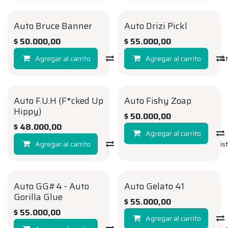
Auto Bruce Banner
Auto Drizi Pickl
AUTO
AUTO
$
50.000,00
$
55.000,00
Agregar al carrito
Compara
Agregar al carrito
Agregar a la li
Auto F.U.H (F*cked Up
Auto Fishy Zoap
AUTO
AUTO
Hippy)
$
50.000,00
$
48.000,00
Agregar al carrito
Agregar al carrito
Compara
Agregar a la li
Auto GG#4 - Auto
Auto Gelato 41
AUTO
AUTO
Gorilla Glue
$
55.000,00
$
55.000,00
Agregar al carrito