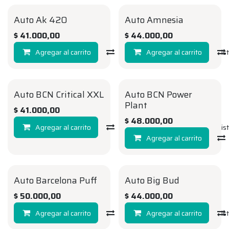
Auto Ak 420
Auto Amnesia
AUTO
AUTO
$
41.000,00
$
44.000,00
Agregar al carrito
Compara
Agregar al carrito
Agregar a la li
Auto BCN Critical XXL
Auto BCN Power
AUTO
AUTO
Plant
$
41.000,00
$
48.000,00
Agregar al carrito
Compara
Agregar a la li
Agregar al carrito
Auto Barcelona Puff
Auto Big Bud
AUTO
AUTO
$
50.000,00
$
44.000,00
Agregar al carrito
Compara
Agregar al carrito
Agregar a la li