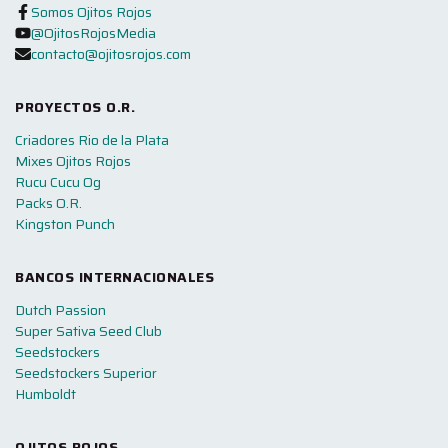
Somos Ojitos Rojos
@OjitosRojosMedia
contacto@ojitosrojos.com
PROYECTOS O.R.
Criadores Rio de la Plata
Mixes Ojitos Rojos
Rucu Cucu Og
Packs O.R.
Kingston Punch
BANCOS INTERNACIONALES
Dutch Passion
Super Sativa Seed Club
Seedstockers
Seedstockers Superior
Humboldt
OJITOS ROJOS