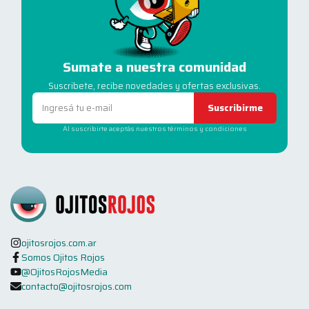
Sumate a nuestra comunidad
Suscribete, recibe novedades y ofertas exclusivas.
Suscribirme
Al suscribirte aceptás nuestros términos y condiciones
ojitosrojos.com.ar
Somos Ojitos Rojos
@OjitosRojosMedia
contacto@ojitosrojos.com